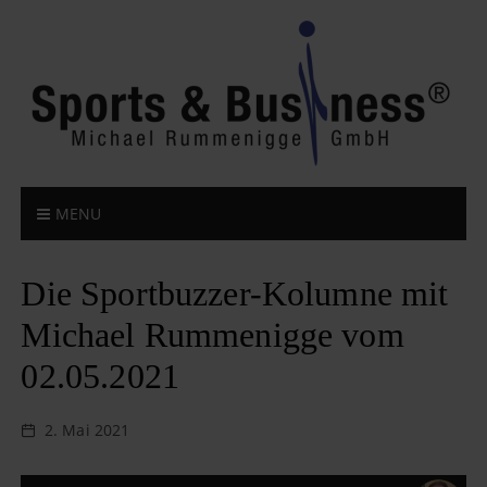
S
k
i
p
t
o
c
o
n
MENU
t
e
n
Die Sportbuzzer-Kolumne mit
t
Michael Rummenigge vom
02.05.2021
2. Mai 2021