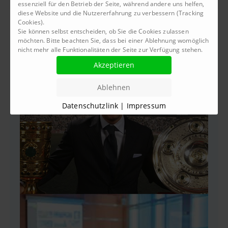
essenziell für den Betrieb der Seite, während andere uns helfen,
diese Website und die Nutzererfahrung zu verbessern (Tracking
Cookies).
Sie können selbst entscheiden, ob Sie die Cookies zulassen
möchten. Bitte beachten Sie, dass bei einer Ablehnung womöglich
nicht mehr alle Funktionalitäten der Seite zur Verfügung stehen.
VORTRÄGE & MEHR
Datenschutzlink
|
Impressum