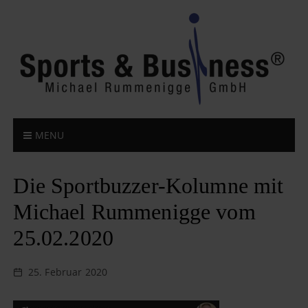
S
k
i
p
t
o
c
o
n
MENU
t
e
n
Die Sportbuzzer-Kolumne mit
t
Michael Rummenigge vom
25.02.2020
25. Februar 2020