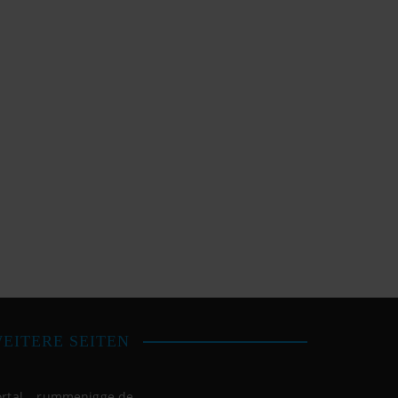
EITERE SEITEN
ortal – rummenigge.de