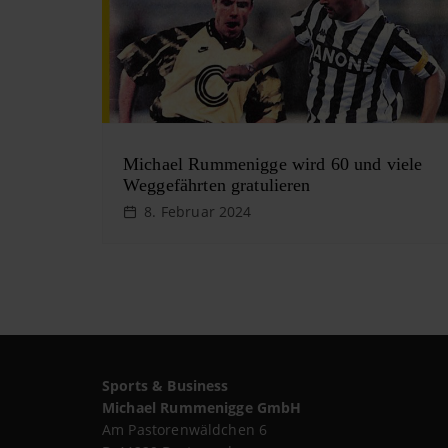
g
s
n
a
v
Michael Rummenigge wird 60 und viele
Weggefährten gratulieren
i
8. Februar 2024
g
a
t
i
Sports & Business
o
Michael Rummenigge GmbH
n
Am Pastorenwäldchen 6