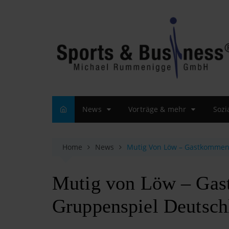
S
k
i
p
t
o
c
o
n
t
News
Vorträge & mehr
Sozi
e
n
t
Home
News
Mutig Von Löw – Gastkomme
Mutig von Löw – Ga
Gruppenspiel Deutsc